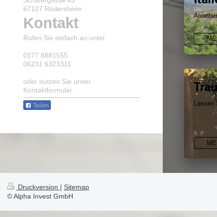
67127 Rödersheim
Atember
Kontakt
Rufen Sie einfach an unter
ME
0177 8881555
06231 6323311
oder nutzen Sie unser
Trau
Kontaktformular.
Lassen S
Teilen
ME
Druckversion
|
Sitemap
© Alpha Invest GmbH