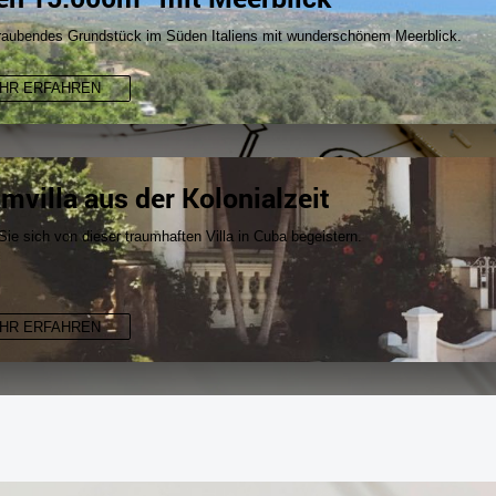
aubendes Grundstück im Süden Italiens mit wunderschönem Meerblick.
HR ERFAHREN
mvilla aus der Kolonialzeit
ie sich von dieser traumhaften Villa in Cuba begeistern.
HR ERFAHREN