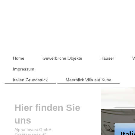
Home
Gewerbliche Objekte
Häuser
W
Impressum
Italien Grundstück
Meerblick Villa auf Kuba
Hier finden Sie
uns
Alpha Invest GmbH
Ital
Schäfergasse 45